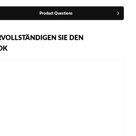
Product Questions
VOLLSTÄNDIGEN SIE DEN
OK
W
I
C
K
E
D
O
N
E
H
A
V
O
C
M
U
A
Y