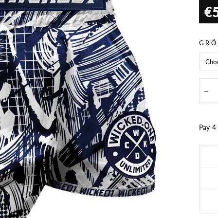
€
Norm
Preis
GRÖ
−