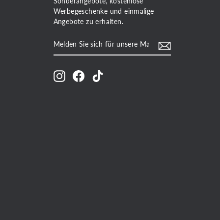
Sonderangebote, kostenlose
Werbegeschenke und einmalige
Angebote zu erhalten.
MELDEN
ABONNIEREN
SIE
SICH
FÜR
UNSERE
Instagram
Facebook
TikTok
MAILINGLISTE
AN