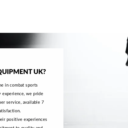
QUIPMENT UK?
me in combat sports
y experience, we pride
er service, available 7
tisfaction.
ir positive experiences
mitment to quality and