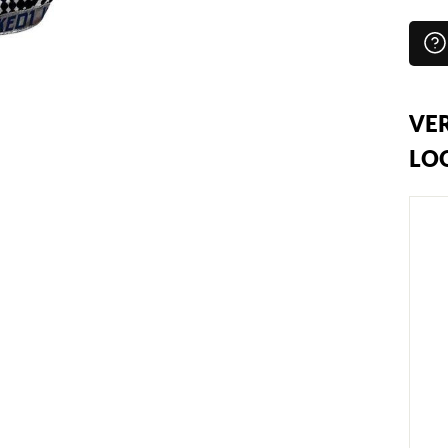
VER
LO