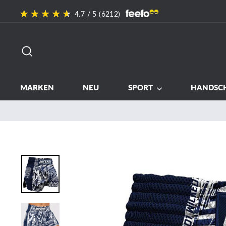
Direkt
4.7
/ 5 (
6212
)
zum
Inhalt
SUCHE
MARKEN
NEU
SPORT
HANDSC