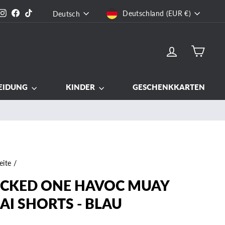
WÄHRUNG
SPRACHE
Instagram
Facebook
TikTok
Deutschland (EUR €)
Deutsch
EINLOGGEN
EIN
EIDUNG
KINDER
GESCHENKKARTEN
eite
/
CKED ONE HAVOC MUAY
AI SHORTS - BLAU