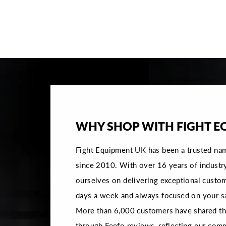
SHORTS - BLAU
€55,95
WHY SHOP WITH FIGHT E
Fight Equipment UK has been a trusted na
since 2010. With over 16 years of industr
ourselves on delivering exceptional custom
days a week and always focused on your sa
More than 6,000 customers have shared the
through Feefo reviews, reflecting our com