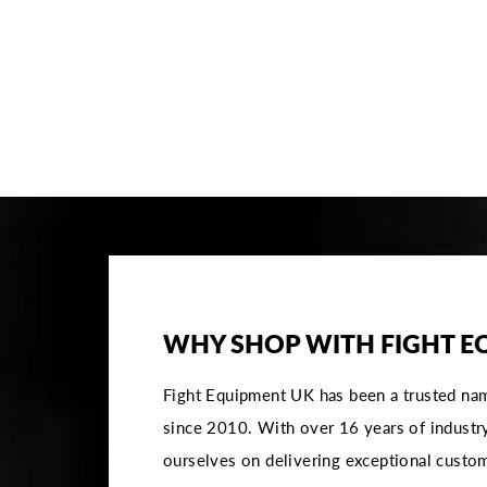
ADIDAS BOX HOG 4 BOXSCHUHE
– WEISS/BLAU/ROT
Von €89,95
WHY SHOP WITH FIGHT E
Fight Equipment UK has been a trusted na
since 2010. With over 16 years of industr
ourselves on delivering exceptional custom