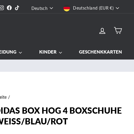
WÄHRUNG
SPRACHE
Instagram
Facebook
TikTok
Deutschland (EUR €)
Deutsch
EINLOGGEN
EIN
EIDUNG
KINDER
GESCHENKKARTEN
eite
/
IDAS BOX HOG 4 BOXSCHUHE
WEISS/BLAU/ROT