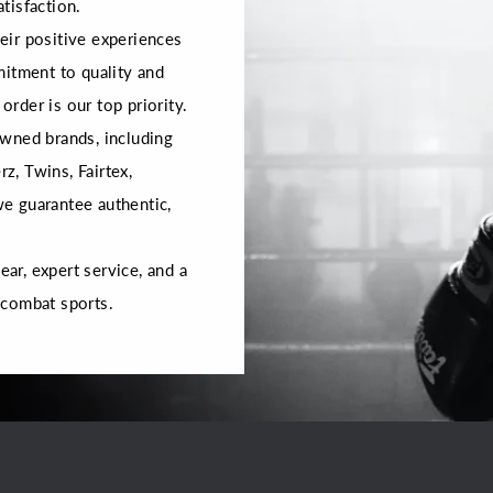
tisfaction.
ir positive experiences
mitment to quality and
order is our top priority.
wned brands, including
rz, Twins, Fairtex,
 we guarantee authentic,
r, expert service, and a
 combat sports.