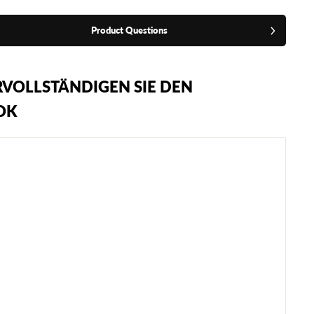
Product Questions
VOLLSTÄNDIGEN SIE DEN
OK
A
D
I
D
A
S
B
O
X
H
O
G
4
B
O
X
S
C