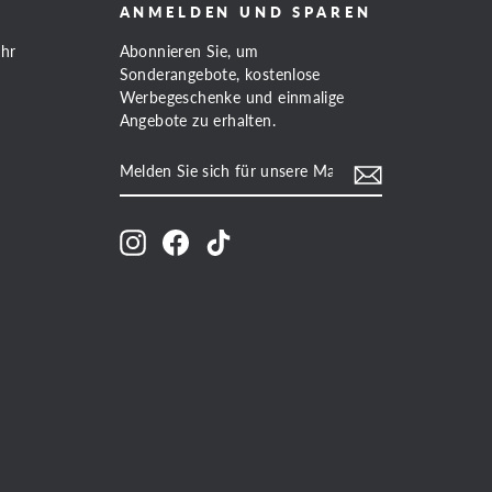
ANMELDEN UND SPAREN
Uhr
Abonnieren Sie, um
Sonderangebote, kostenlose
Werbegeschenke und einmalige
Angebote zu erhalten.
MELDEN
ABONNIEREN
SIE
SICH
FÜR
UNSERE
Instagram
Facebook
TikTok
MAILINGLISTE
AN