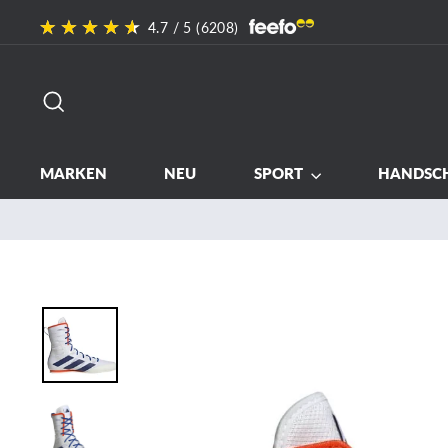
Direkt
4.7
/ 5 (
6208
)
zum
Inhalt
SUCHE
MARKEN
NEU
SPORT
HANDSC