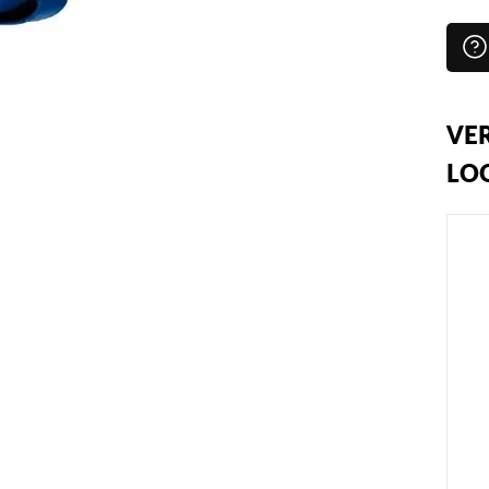
VER
LO