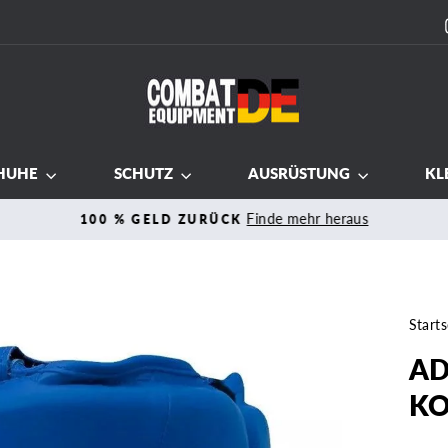
HUHE
SCHUTZ
AUSRÜSTUNG
KL
Finde mehr heraus
100 % GELD ZURÜCK
Pause
Diashow
Starts
AD
KO