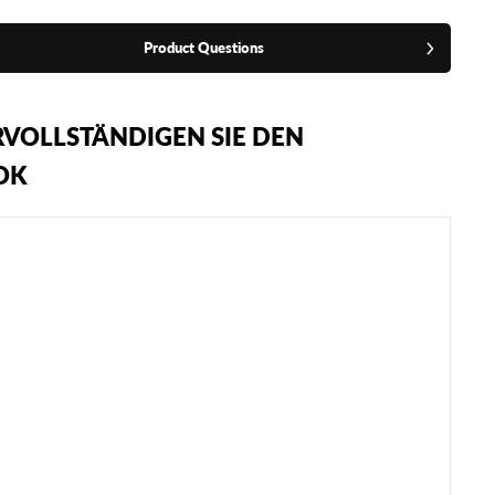
Product Questions
VOLLSTÄNDIGEN SIE DEN
OK
A
D
I
D
A
S
I
B
A
-
L
I
Z
E
N
Z
I
E