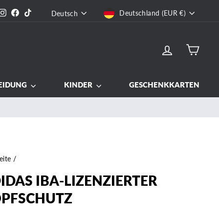
WÄHRUNG
SPRACHE
Instagram
Facebook
TikTok
Deutschland (EUR €)
Deutsch
EINLOGGEN
EIN
EIDUNG
KINDER
GESCHENKKARTEN
eite
/
IDAS IBA-LIZENZIERTER
PFSCHUTZ