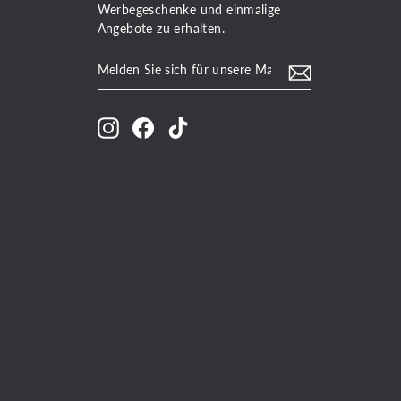
Werbegeschenke und einmalige
Angebote zu erhalten.
MELDEN
ABONNIEREN
SIE
SICH
FÜR
UNSERE
Instagram
Facebook
TikTok
MAILINGLISTE
AN