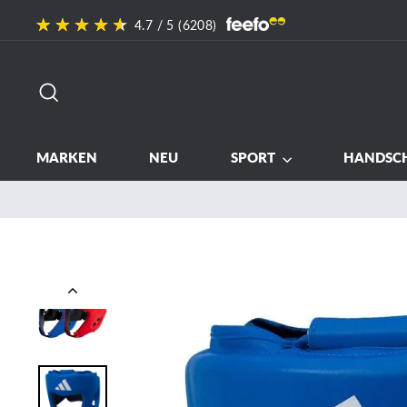
Direkt
4.7
/ 5 (
6208
)
zum
Inhalt
SUCHE
MARKEN
NEU
SPORT
HANDSC