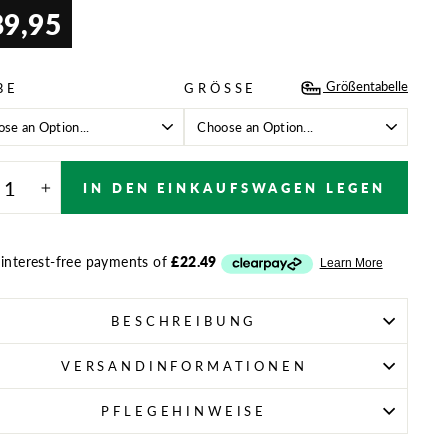
89,95
aler
Größentabelle
BE
GRÖSSE
IN DEN EINKAUFSWAGEN LEGEN
+
BESCHREIBUNG
VERSANDINFORMATIONEN
PFLEGEHINWEISE