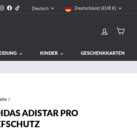
WÄHRUNG
SPRACHE
Instagram
Facebook
TikTok
Deutschland (EUR €)
Deutsch
EINLOGGEN
EIN
EIDUNG
KINDER
GESCHENKKARTEN
eite
/
IDAS ADISTAR PRO
EFSCHUTZ