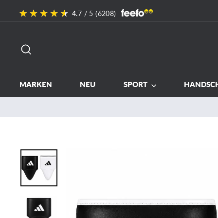
Direkt
4.7
/ 5 (
6208
)
zum
Inhalt
SUCHE
MARKEN
NEU
SPORT
HANDSC