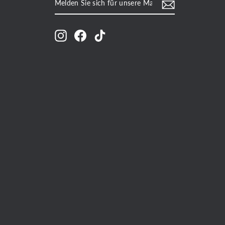
SIE
SICH
FÜR
UNSERE
Instagram
Facebook
TikTok
MAILINGLISTE
AN