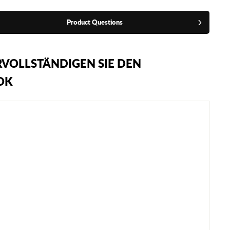
Product Questions
VOLLSTÄNDIGEN SIE DEN
OK
A
D
I
D
A
S
A
D
I
S
T
A
R
P
R
O
T
I