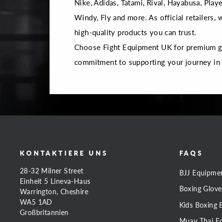
Nike, Adidas, Tatami, Rival, Hayabusa, Playe
Windy, Fly and more. As official retailers,
high-quality products you can trust.
Choose Fight Equipment UK for premium gea
commitment to supporting your journey in
KONTAKTIERE UNS
FAQS
28-32 Milner Street
BJJ Equipme
Einheit 5 Lineva-Haus
Boxing Glove
Warrington, Cheshire
WA5 1AD
Kids Boxing 
Großbritannien
Muay Thai E