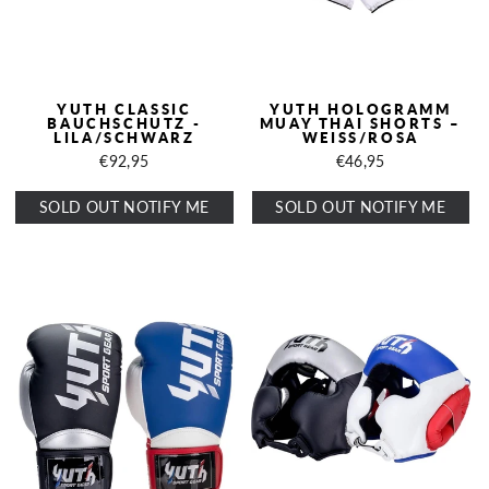
YUTH CLASSIC
YUTH HOLOGRAMM
BAUCHSCHUTZ -
MUAY THAI SHORTS –
LILA/SCHWARZ
WEISS/ROSA
€92,95
€46,95
SOLD OUT NOTIFY ME
SOLD OUT NOTIFY ME