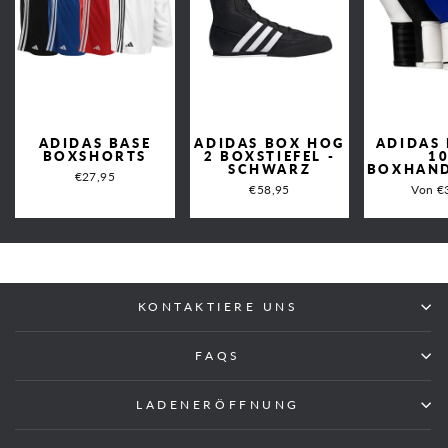
ADIDAS BASE
ADIDAS BOX HOG
ADIDAS
BOXSHORTS
2 BOXSTIEFEL -
1
SCHWARZ
BOXHAN
€27,95
€58,95
Von €
KONTAKTIERE UNS
FAQS
LADENERÖFFNUNG