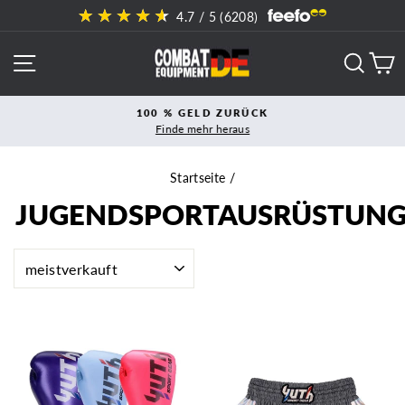
Direkt
4.7
/ 5 (
6208
)
zum
Inhalt
SEITENNAVIGATION
SUCH
E
100 % GELD ZURÜCK
Finde mehr heraus
Pause
Diashow
Startseite
/
JUGENDSPORTAUSRÜSTUN
SORTIEREN