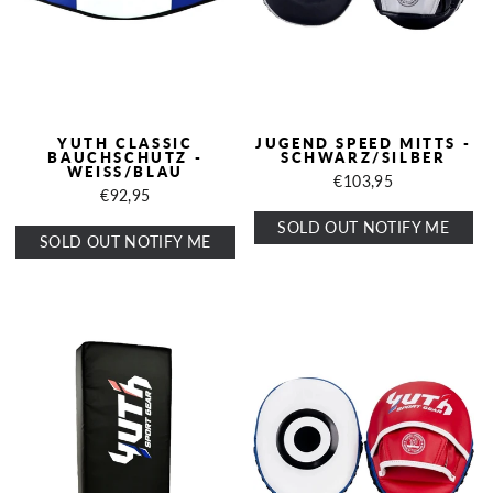
YUTH CLASSIC
JUGEND SPEED ​​MITTS -
BAUCHSCHUTZ -
SCHWARZ/SILBER
WEISS/BLAU
€103,95
€92,95
SOLD OUT NOTIFY ME
SOLD OUT NOTIFY ME