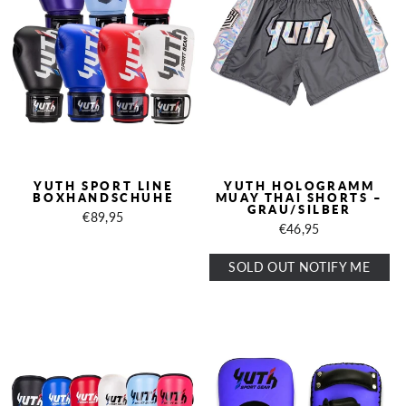
YUTH SPORT LINE
YUTH HOLOGRAMM
BOXHANDSCHUHE
MUAY THAI SHORTS –
GRAU/SILBER
€89,95
€46,95
SOLD OUT NOTIFY ME