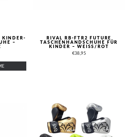
E KINDER-
RIVAL RB-FTR2 FUTURE
UHE –
TASCHENHANDSCHUHE FÜR
Z
KINDER – WEISS/ROT
€38,95
ME