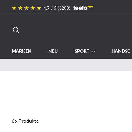
Direkt
4.7
/ 5 (
6208
)
zum
Inhalt
SUCHE
MARKEN
NEU
SPORT
HANDSC
66 Produkte