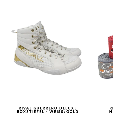
RIVAL GUERRERO DELUXE
R
BOXSTIEFEL - WEISS/GOLD
H