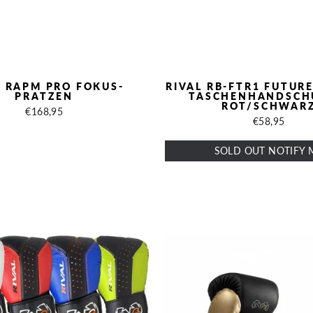
L RAPM PRO FOKUS-
RIVAL RB-FTR1 FUTUR
PRATZEN
TASCHENHANDSCH
ROT/SCHWAR
€168,95
€58,95
SOLD OUT NOTIFY 